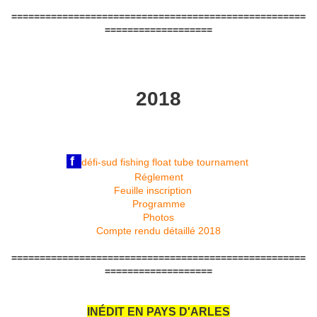
====================================================
===================
2018
f
défi-sud fishing float tube tournament
Réglement
Feuille inscription
Programme
Photos
Compte rendu détaillé 2018
====================================================
===================
INÉDIT EN PAYS D'ARLES