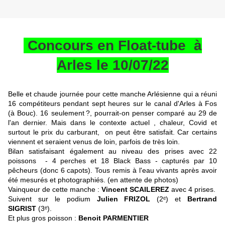
Concours en Float-tube à
Arles le 10/07/22
Belle et chaude journée pour cette manche Arlésienne qui a réuni
16 compétiteurs pendant sept heures sur le canal d'Arles à Fos
(à Bouc). 16 seulement ?, pourrait-on penser comparé au 29 de
l'an dernier. Mais dans le contexte actuel , chaleur, Covid et
surtout le prix du carburant, on peut être satisfait. Car certains
viennent et seraient venus de loin, parfois de très loin.
Bilan satisfaisant également au niveau des prises avec 22
poissons - 4 perches et 18 Black Bass - capturés par 10
pêcheurs (donc 6 capots). Tous remis à l'eau vivants après avoir
été mesurés et photographiés. (en attente de photos)
Vainqueur de cette manche :
Vincent SCAILEREZ
avec 4 prises.
Suivent sur le podium
Julien FRIZOL
(2ᵉ) et
Bertrand
SIGRIST
(3ᵉ).
Et plus gros poisson :
Benoit PARMENTIER