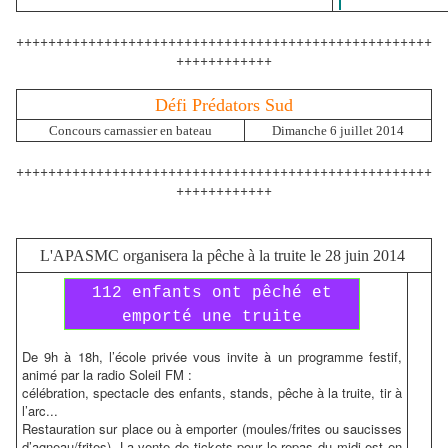
++++++++++++++++++++++++++++++++++++++++++++++++++++
++++++++++++
Défi
Prédators
Sud
Concours carnassier en bateau
Dimanche 6 juillet 2014
++++++++++++++++++++++++++++++++++++++++++++++++++++
++++++++++++
L'APASMC organisera la pêche à la truite le 28 juin 2014
112 enfants ont pêché et
emporté une truite
De 9h à 18h, l’école privée vous invite à un programme festif,
animé par la radio Soleil FM :
célébration, spectacle des enfants, stands, pêche à la truite, tir à
l’arc...
Restauration sur place ou à emporter (moules/frites ou saucisses
d’agneau/frites). La vente de tickets pour le repas du midi est en