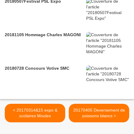
20180507Festival PSL Expo
20181105 Hommage Charles MAGONI
20180728 Concours Votive SMC
< 20170314&15 expo &
20170405 Deversement de
scolaires Moules
poissons blancs >