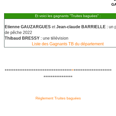
GA
Et voici les gagnants "Truites baguées" :
Etienne GAUZARGUES
et
Jean-claude BARRIELLE
: un 
de pêche 2022
Thibaud BRESSY
: une télévision
Liste des Gagnants TB du département
*************************************
*
*********************
****************
Règlement Truites baguées