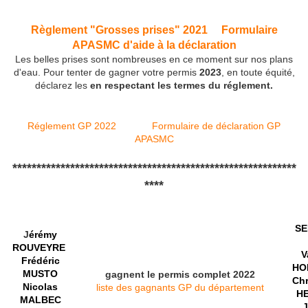
Règlement "Grosses prises" 2021
Formulaire
APASMC d'aide à la déclaration
Les belles prises sont nombreuses en ce moment sur nos plans
d'eau. Pour tenter de gagner votre permis
2023
, en toute équité,
déclarez les
en respectant les termes du réglement.
Réglement GP 2022
Formulaire de déclaration GP
APASMC
***********************************************************
****
S
J
érémy
ROUVEYRE
V
Frédéric
HO
MUSTO
gagnent le permis complet 2022
Ch
Nicolas
liste des gagnants GP du département
H
MALBEC
J