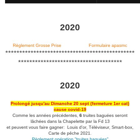
2020
Règlement Grosse Prise
Formulaire apasmc
**********************************************
*************************************
2020
Prolongé jusqu'au Dimanche 20 sept (fermeture 1er cat)
cause covid-19
Comme les années précédentes,
6
truites baguées seront
lâchées dans la Chapelette par la Fd 13
et peuvent vous faire gagner: Louis d'or, Téléviseur, Smart-box,
Carte de pêche 2021.
Règlement opération "truites baguées"