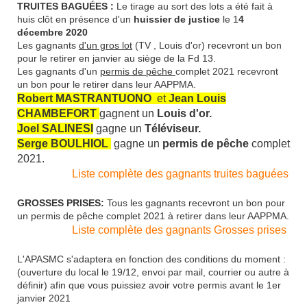
TRUITES BAGUÉES :
Le tirage au sort des lots a été fait à
huis clôt en présence d'un
huissier de justice
le 1
4
décembre 2020
Les gagnants
d'un gros lot
(TV , Louis d'or) recevront un bon
pour le retirer en janvier au siège de la Fd 13.
Les gagnants d'un
permis de pêche
complet 2021 recevront
un bon pour le retirer dans leur AAPPMA.
Robert MASTRANTUONO
et
Jean Louis
CHAMBEFORT
gagnent un
Louis d'or.
Joel SALINESI
gagne
un
Téléviseur.
Serge BOULHIOL
gagne un
permis de pêche
complet
2021.
Liste complète des gagnants truites baguées
GROSSES PRISES:
Tous les gagnants recevront un bon pour
un permis de pêche complet 2021 à retirer dans leur AAPPMA.
Liste complète des gagnants Grosses prises
L'APASMC s'adaptera en fonction des conditions du moment :
(ouverture du local le 19/12, envoi par mail, courrier ou autre à
définir) afin que vous puissiez avoir votre permis avant le 1er
janvier 2021