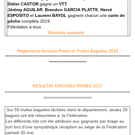
Didier CASTOR
gagne un
VTT
Jérémy AGUILAR
,
Brandon GARCIA
PLATTE
,
Hervé
ESPOSITO
et
Laurent BAYOL
gagnent chacun une
carte de
pêche
complète 2019.
Félicitation à tous
Résultats complets
:
Règlements Grosses Prises et Truites Baguées 2018
***********************************************************************************
*************************
RESULTAT GROSSES PRISES 2017
====================================================
====================
Sur 55 truites baguées lâchées dans le département, seules 20
bagues ont été retournées à la Fédération.
Les différents lots ont été attribués aux gagnants par tirage au
sort lors d'une sympathique réception au siège de la Fédération
samedi 20 mai.