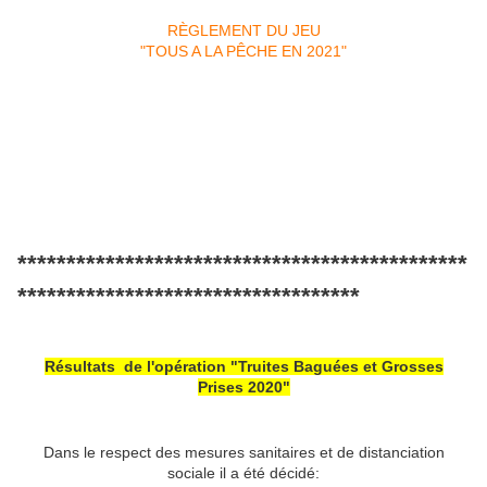
RÈGLEMENT DU JEU
"TOUS A LA PÊCHE EN 2021"
**********************************************
***********************************
Résultats de l'opération "Truites Baguées et Grosses
Prises 2020"
Dans le respect des mesures sanitaires et de distanciation
sociale il a été décidé: