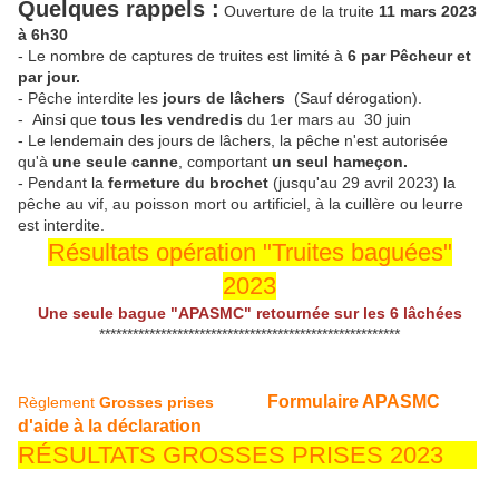
Quelques rappels :
Ouverture de la truite
11 mars 2023
à 6h30
-
Le nombre de captures de truites est limité à
6 par Pêcheur et
par jour.
- Pêche interdite les
jours de lâchers
(Sauf dérogation).
- Ainsi que
tous les vendredis
du 1er mars au 30 juin
- Le lendemain des jours de lâchers, la pêche n'est autorisée
qu'à
une seule canne
, comportant
un seul hameçon.
- Pendant la
fermeture du brochet
(jusqu'au 29 avril 2023) la
pêche au vif, au poisson mort ou artificiel, à la cuillère ou leurre
est interdite.
Résultats opération "Truites baguées"
2023
Une seule bague "APASMC" retournée sur les 6 lâchées
******************************************************
Formulaire APASMC
Règlement
Grosses prises
d'aide à la déclaration
RÉSULTATS GROSSES PRISES 2023