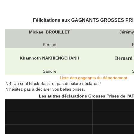
Félicitations aux GAGNANTS GROSSES PRI
Mickael BROUILLET
Jérém
Perche
Khamhoth NAKHIENGCHANH
Bernar
Sandre
Liste des gagnants du département
NB: Un seul Black Bass et pas de silure déclarés !
N'hésitez pas à déclarer vos belles prises.
Les autres déclarations Grosses Prises de l'