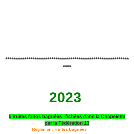
***********************************************************
****
2023
6 truites farios baguées lâchées dans la Chapelette
par la Fédération 13
Règlement
Truites baguées