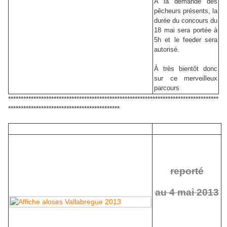
A la demande des
pêcheurs présents, la
durée du concours du
18 mai sera portée à
5h et le feeder sera
autorisé.
À très bientôt donc
sur ce merveilleux
parcours
***********************************************************************************
********************************************
reporté
au 4 mai 2013