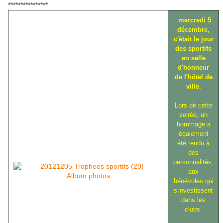
****************
mercredi 5
décembre,
c'était le jour
des sportifs
en salle
d'honneur
de l'hôtel de
ville.
Lors de cette
soirée, un
hommage a
également
été rendu à
des
personnalités,
aux
Album photos
bénévoles qui
s'investissent
dans les
clubs.