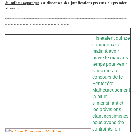
du milieu aquatique
est dispensée des justifications prévues au premier
alinéa. »
***********************************************************************************
********************************************
Ils étaient quinze
courageux ce
matin à avoir
bravé le mauvais
temps pour venir
s'inscrire au
concours de le
Pentecôte.
Malheureusement
la pluie
s'intensifiant et
les prévisions
etant pessimistes,
nous avons été
contraints, en