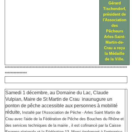
Gérard
Tischendorf,
président de
l'Association
des
Pêcheurs
Arles-Saint-
Martin-de-
Crau a reçu
la Médaille
de la Ville.
***********************************************************************************
***************
Samedi 1 décembre,
au Domaine du Lac,
Claude
Vulpian, Maire de St Martin de Crau inaunugure un
ponton de pêche accessible aux personnes à mobilité
réduite,
Installé par l'Association de Pêche - Arles Saint Martin de
Crau avec l'aide de la Fédération de Pêche des Bouches du Rhône et
des services techniques de la mairie , il est cofinancé par la Caisse
Epargne régionale et la Fédération 13. Merci également à l'entreprise