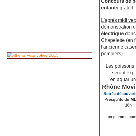
Concours de p
enfants
gratuit
L'après midi ver
démonstration 
électrique
dans 
Chapelette (en 
l'ancienne case
pompiers)
Les poissons
seront exp
en aquarium
Rhône Movi
Soirée découverte
Presqu'ile du M
18h
programme com