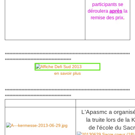
participants se
déroulera
après
la
remise des prix
.
***********************************************************************************
********************************************
en savoir plus
***********************************************************************************
********************************************
L'Apasmc a organisé
la truite lors de l
de l'école du Sacr