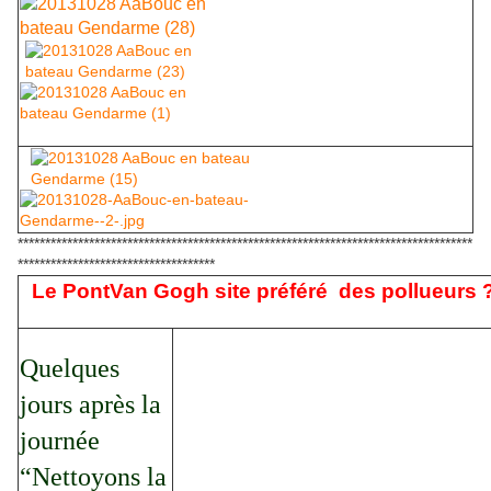
***********************************************************************************
************************************
Le PontVan Gogh site préféré des pollueurs 
Quelques
jours après la
journée
“Nettoyons la