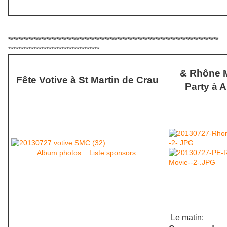
***********************************************************************************
************************************
& Rhône 
Fête Votive à St Martin de Crau
Party à A
Album photos
Liste sponsors
Le matin: