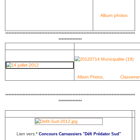
Album photos
***********************************************************************************
***************
Album Photos,
Classemen
***********************************************************************************
***************
Lien vers:
*
Concours Carnassiers "Défi Prédator Sud"