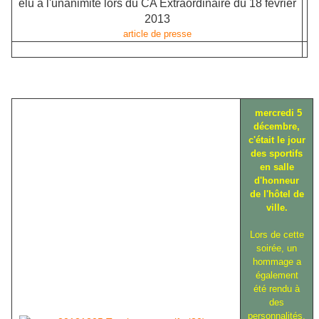
élu à l'unanimité lors du CA Extraordinaire du 18 février
2013
article de presse
mercredi 5
décembre,
c'était le jour
des sportifs
en salle
d'honneur
de l'hôtel de
ville.
Lors de cette
soirée, un
hommage a
également
été rendu à
des
personnalités,