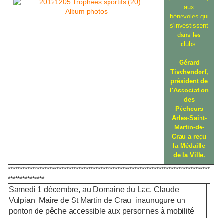
aux
Album photos
bénévoles qui
s'investissent
dans les
clubs.
Gérard
Tischendorf,
président de
l'Association
des
Pêcheurs
Arles-Saint-
Martin-de-
Crau a reçu
la Médaille
de la Ville.
***********************************************************************************
***************
Samedi 1 décembre,
au Domaine du Lac,
Claude
Vulpian, Maire de St Martin de Crau inaunugure un
ponton de pêche accessible aux personnes à mobilité