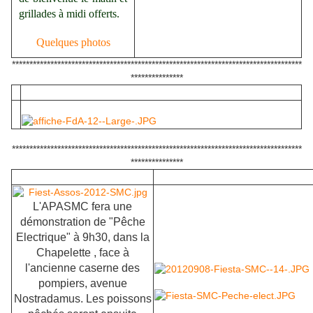
grillades à midi offerts.
Quelques photos
***********************************************************************************
***************
***********************************************************************************
***************
L'APASMC fera une
démonstration de "Pêche
Electrique" à 9h30, dans la
Chapelette , face à
l'ancienne caserne des
pompiers, avenue
Nostradamus. Les poissons