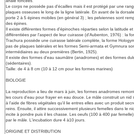
anale foncées.
Le corps ne possède pas d'écailles mais il est protégé par une ran
plaques osseuses le long de la ligne latérale. En avant de la dorsale
porte 2 à 5 épines mobiles (en général 3) ; les pelviennes sont rem
des épines.
Il existe différentes formes d'épinoches réparties selon la latitude et
différentiées par l'aspect de leur cuirasse (d'Aubenton, 1976) : la f
Trachura possède une cuirasse latérale complète, la forme Hology
pas de plaques latérales et les formes Semi-armata et Gymnura so
intermédiaires au deux premières (Bertin, 1925).
Il existe des formes d'eau saumâtre (anadromes) et des formes dul
(sédentaires).
Taille: de 4 à 8 cm (10 à 12 cm pour les formes marines)
BIOLOGIE
La reproduction a lieu de mars à juin, les formes anadromes remont
les cours d'eau pour frayer en eau douce. Le mâle construit un nid s
à l'aide de fibres végétales qu'il lie entres elles avec un produit sec
reins. Ensuite, il attire successivement plusieurs femelles dans le nid,
incite à pondre puis il les chasse. Les oeufs (100 à 400 par femelle) 
par le mâle. L'incubation dure 4 à10 jours.
ORIGINE ET DISTRIBUTION