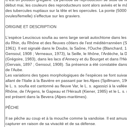
début mai, les couleurs des reproducteurs sont alors avivés et le m
des tubercules nuptiaux sur la tête et les opercules. La ponte (500
ovules/femelle) s'effectue sur les graviers.
ORIGINE ET DESCRIPTION
L'espèce Leuciscus soufia au sens large serait autochtone dans les
du Rhin, du Rhône et des fleuves côtiers de l'est méditérrannéen (S
1961). Il est signalé dans le Doubs, la Saône, l'Ouche (Blanchard, 1
Gensoul, 1908 ; Verneaux, 1973), la Seille, le Ithône, l'Ardèche, la
(Grégoire, 1983), dans les lacs d'Annecy et du Bourget et dans l'Hé
(Gervais, 1897 ; Gensoul, 1908). Sa présence a été constatée dans
de l'Aube.
Les variations des types morphologiques de l'espèces se font suiva
allant de l'Italie à la Bavière en passant par les Alpes (Spillmann, 19
le L. s. soufia est cantonné au fleuve Var, le L. s. agassizi à la vallé
Rhône, de l'Argens, le Gapeau et l'Hérault (Kiener, 1985) et le L. s. 
est présent dans la Bevera (Alpes-maritimes).
PÊCHE
Il se pêche au coup et à la mouche comme la vandoise. Il est amus
capturer en raison de sa vivacité et de sa défense.