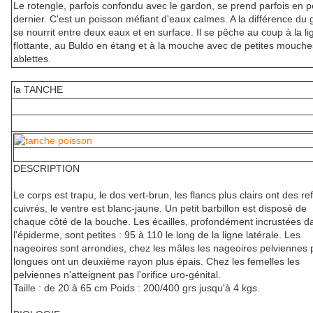
Le rotengle, parfois confondu avec le gardon, se prend parfois en 
dernier. C'est un poisson méfiant d'eaux calmes. A la différence du g
se nourrit entre deux eaux et en surface. Il se pêche au coup à la li
flottante, au Buldo en étang et à la mouche avec de petites mouche
ablettes.
la TANCHE
DESCRIPTION
Le corps est trapu, le dos vert-brun, les flancs plus clairs ont des ref
cuivrés, le ventre est blanc-jaune. Un petit barbillon est disposé de
chaque côté de la bouche. Les écailles, profondément incrustées d
l'épiderme, sont petites : 95 à 110 le long de la ligne latérale. Les
nageoires sont arrondies, chez les mâles les nageoires pelviennes 
longues ont un deuxième rayon plus épais. Chez les femelles les
pelviennes n'atteignent pas l'orifice uro-génital.
Taille : de 20 à 65 cm Poids : 200/400 grs jusqu'à 4 kgs.