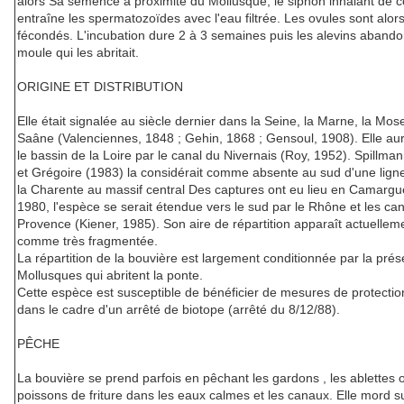
alors Sa semence à proximité du Mollusque, le siphon inhalant de c
entraîne les spermatozoïdes avec l'eau filtrée. Les ovules sont alor
fécondés. L'incubation dure 2 à 3 semaines puis les alevins abando
moule qui les abritait.
ORIGINE ET DISTRIBUTION
Elle était signalée au siècle dernier dans la Seine, la Marne, la Mosel
Saâne (Valenciennes, 1848 ; Gehin, 1868 ; Gensoul, 1908). Elle au
le bassin de la Loire par le canal du Nivernais (Roy, 1952). Spillma
et Grégoire (1983) la considérait comme absente au sud d'une ligne
la Charente au massif central Des captures ont eu lieu en Camargu
1980, l'espèce se serait étendue vers le sud par le Rhône et les ca
Provence (Kiener, 1985). Son aire de répartition apparaît actuellem
comme très fragmentée.
La répartition de la bouvière est largement conditionnée par la pré
Mollusques qui abritent la ponte.
Cette espèce est susceptible de bénéficier de mesures de protectio
dans le cadre d'un arrêté de biotope (arrêté du 8/12/88).
PÊCHE
La bouvière se prend parfois en pêchant les gardons , les ablettes 
poissons de friture dans les eaux calmes et les canaux. Elle mord s