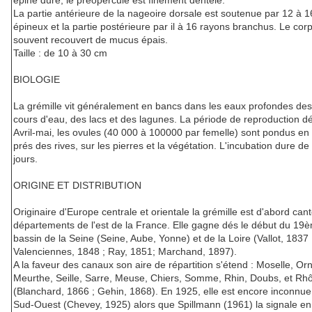
épine dure, le préopercule est finement dentelé.
La partie antérieure de la nageoire dorsale est soutenue par 12 à 
épineux et la partie postérieure par il à 16 rayons branchus. Le corp
souvent recouvert de mucus épais.
Taille : de 10 à 30 cm
BIOLOGIE
La grémille vit généralement en bancs dans les eaux profondes de
cours d'eau, des lacs et des lagunes. La période de reproduction d
Avril-mai, les ovules (40 000 à 100000 par femelle) sont pondus en
prés des rives, sur les pierres et la végétation. L'incubation dure de
jours.
ORIGINE ET DISTRIBUTION
Originaire d'Europe centrale et orientale la grémille est d'abord ca
départements de l'est de la France. Elle gagne dés le début du 19è
bassin de la Seine (Seine, Aube, Yonne) et de la Loire (Vallot, 1837 
Valenciennes, 1848 ; Ray, 1851; Marchand, 1897).
A la faveur des canaux son aire de répartition s'étend : Moselle, Or
Meurthe, Seille, Sarre, Meuse, Chiers, Somme, Rhin, Doubs, et Rh
(Blanchard, 1866 ; Gehin, 1868). En 1925, elle est encore inconnue
Sud-Ouest (Chevey, 1925) alors que Spillmann (1961) la signale en