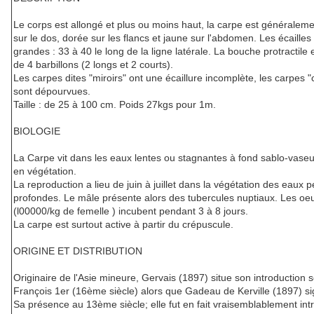
Le corps est allongé et plus ou moins haut, la carpe est généralem
sur le dos, dorée sur les flancs et jaune sur l'abdomen. Les écailles
grandes : 33 à 40 le long de la ligne latérale. La bouche protractile
de 4 barbillons (2 longs et 2 courts).
Les carpes dites "miroirs" ont une écaillure incomplète, les carpes "
sont dépourvues.
Taille : de 25 à 100 cm. Poids 27kgs pour 1m.
BIOLOGIE
La Carpe vit dans les eaux lentes ou stagnantes à fond sablo-vaseu
en végétation.
La reproduction a lieu de juin à juillet dans la végétation des eaux 
profondes. Le mâle présente alors des tubercules nuptiaux. Les oe
(l00000/kg de femelle ) incubent pendant 3 à 8 jours.
La carpe est surtout active à partir du crépuscule.
ORIGINE ET DISTRIBUTION
Originaire de l'Asie mineure, Gervais (1897) situe son introduction 
François 1er (16ème siècle) alors que Gadeau de Kerville (1897) si
Sa présence au 13ème siècle; elle fut en fait vraisemblablement int