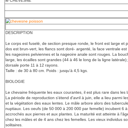
le CHEVESNE
DESCRIPTION
Le corps est fuselé, de section presque ronde, le front est large et p
dos est brun-vert, les flancs sont doré- argenté, la face ventrale est
les nageoires pelviennes et la nageoire anale sont rouges. La bouc
large, les écailles sont grandes (44 à 46 le long de la ligne latérale);
dorsale porte 11 à 12 rayons.
Taille : de 30 à 80 cm. Poids : jusqu'à 4,5 kgs.
BIOLOGIE
Le chevaine fréquente les eaux courantes, il est plus rare dans les l
La période de reproduction s'étend d'avril à juin, elle a lieu parmi le
et la végétation des eaux lentes. Le mâle arbore alors des tubercul
nuptiaux. Les oeufs (de 50 000 à 200 000 par femelle) incubent 6 à
accrochés aux pierres et aux plantes. La maturité est atteinte à l'â
chez les mâles et de 4 ans chez les femelles. Les vieux individus so
solitaires.