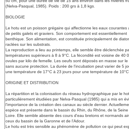
50 cm, pour une durée de vie de 15 ans environ dans les rivières f
(Nelva-Pasqual, 1985). Poids : 200 grs à 1,8 kgs.
BIOLOGIE
Le hotu est un poisson grégaire qui affectionne les eaux courantes
de petits galets et graviers. Son comportement est essentiellement
benthique. Son alimentation, est constituée principalement de diat
raclées sur les substrats.
La reproduction a lieu au printemps, elle semble être déclenchée p
températures supérieurs à 8 à 9°C. La fécondité est voisine de 40 
ovules par kilo de femelle. Les oeufs sont déposés en masse sur le 
sans aucune protection. La durée de l'incubation peut varier de 5 j
une température de 17°C à 23 jours pour une température de 10°C
ORIGINE ET DISTRIBUTION
La répartition et la colonisation du réseau hydrographique par le ho
particulièrement étudiées par Nelva-Pasqual (1985) qui a mis en é
l'importance de la création des canaux au siècle dernier. Actuelleme
espèce est présente dans le bassin du Rhin, du Rhône, de la Seine 
Loire. Elle semble absente des cours d'eau bretons et normands ai
ceux du bassin de la Garonne et de l'Adour.
Le hotu est très sensible au phénomène de pollution ce qui peut ex