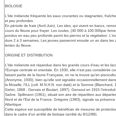
BIOLOGIE
L'Ide mélanote fréquente les eaux courantes ou stagnantes, fraîches
et peu profondes.
En période de fraie (Avril-Juin), Les ides, qui vivent en bancs, remo
cours du fleuve pour frayer. Les ovules, (40 000 à 100 000par femel
pondus en eau peu profonde parmi les pierres et la végétation. L'in
dure 2 à 3 semaines, Les jeunes passeront ensuite un an dans les
lentes du fleuve.
ORIGINE ET DISTRIBUTION
L'Ide mélanote est répandue dans les grands cours d'eau et les lac
l'Europe centrale et orientale. En 1930, elle n'est pas considérée 
faisant partie de la faune Française, on ne la trouve qu'en piscicultu
(Anonyme, 1930), bien qu'elle soit signalée occasionnellement dans
la Moselle, l'ILL (coll. M.N.H.N. non daté) et la Somme (Blanchard, 
Gehin, 1868 ; Gervais et Boulart, 1897). Gensoul en 1915 l'introduit
Saône. Spillmann (1961), situait son aire de répartition aux départ
Nord et de l'Est de la France. Grégoire (1983), signale sa présence
Atlantique.
Cette espèce est susceptible de bénéficier de mesures de protectio
dans le cadre d'un arrêté de biotope (arrêté du 8/12/88).