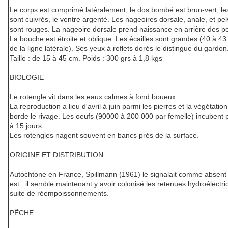
Le corps est comprimé latéralement, le dos bombé est brun-vert, le
sont cuivrés, le ventre argenté. Les nageoires dorsale, anale, et pe
sont rouges. La nageoire dorsale prend naissance en arrière des p
La bouche est étroite et oblique. Les écailles sont grandes (40 à 43 
de la ligne latérale). Ses yeux à reflets dorés le distingue du gardon
Taille : de 15 à 45 cm. Poids : 300 grs à 1,8 kgs
BIOLOGIE
Le rotengle vit dans les eaux calmes à fond boueux.
La reproduction a lieu d'avril à juin parmi les pierres et la végétation
borde le rivage. Les oeufs (90000 à 200 000 par femelle) incubent
à 15 jours.
Les rotengles nagent souvent en bancs prés de la surface.
ORIGINE ET DISTRIBUTION
Autochtone en France, Spillmann (1961) le signalait comme absent
est : il semble maintenant y avoir colonisé les retenues hydroélectri
suite de réempoissonnements.
PÊCHE