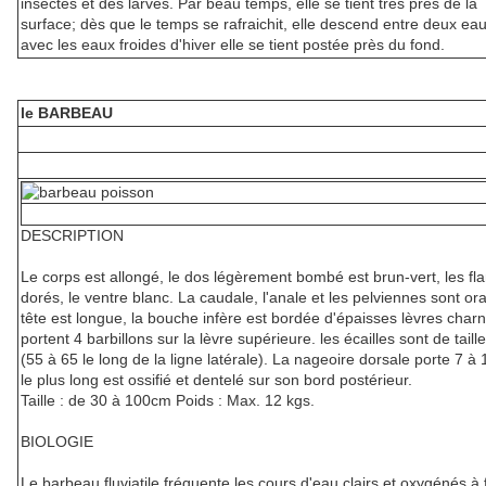
insectes et des larves. Par beau temps, elle se tient très près de la
surface; dès que le temps se rafraichit, elle descend entre deux eau
avec les eaux froides d'hiver elle se tient postée près du fond.
le BARBEAU
DESCRIPTION
Le corps est allongé, le dos légèrement bombé est brun-vert, les fl
dorés, le ventre blanc. La caudale, l'anale et les pelviennes sont o
tête est longue, la bouche infère est bordée d'épaisses lèvres char
portent 4 barbillons sur la lèvre supérieure. les écailles sont de tai
(55 à 65 le long de la ligne latérale). La nageoire dorsale porte 7 à 
le plus long est ossifié et dentelé sur son bord postérieur.
Taille : de 30 à 100cm Poids : Max. 12 kgs.
BIOLOGIE
Le barbeau fluviatile fréquente les cours d'eau clairs et oxygénés à