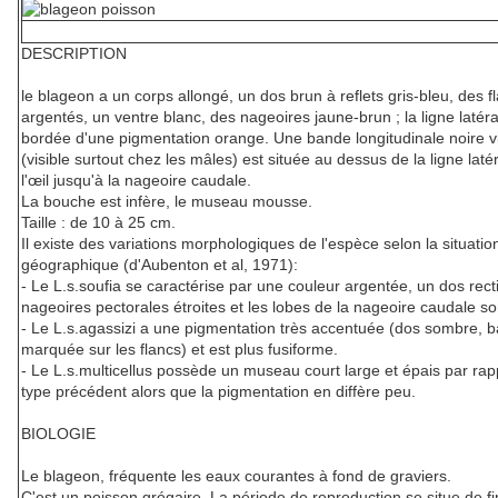
DESCRIPTION
le blageon a un corps allongé, un dos brun à reflets gris-bleu, des f
argentés, un ventre blanc, des nageoires jaune-brun ; la ligne latéra
bordée d'une pigmentation orange. Une bande longitudinale noire v
(visible surtout chez les mâles) est située au dessus de la ligne laté
l'œil jusqu'à la nageoire caudale.
La bouche est infère, le museau mousse.
Taille : de 10 à 25 cm.
Il existe des variations morphologiques de l'espèce selon la situatio
géographique (d'Aubenton et al, 1971):
- Le L.s.soufia se caractérise par une couleur argentée, un dos recti
nageoires pectorales étroites et les lobes de la nageoire caudale so
- Le L.s.agassizi a une pigmentation très accentuée (dos sombre, 
marquée sur les flancs) et est plus fusiforme.
- Le L.s.multicellus possède un museau court large et épais par rap
type précédent alors que la pigmentation en diffère peu.
BIOLOGIE
Le blageon, fréquente les eaux courantes à fond de graviers.
C'est un poisson grégaire. La période de reproduction se situe de f