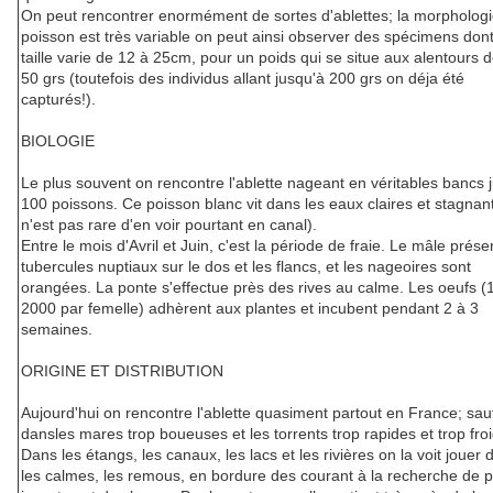
On peut rencontrer enormément de sortes d'ablettes; la morpholog
poisson est très variable on peut ainsi observer des spécimens dont
taille varie de 12 à 25cm, pour un poids qui se situe aux alentours 
50 grs (toutefois des individus allant jusqu'à 200 grs on déja été
capturés!).
BIOLOGIE
Le plus souvent on rencontre l'ablette nageant en véritables bancs 
100 poissons. Ce poisson blanc vit dans les eaux claires et stagnant
n'est pas rare d'en voir pourtant en canal).
Entre le mois d'Avril et Juin, c'est la période de fraie. Le mâle prés
tubercules nuptiaux sur le dos et les flancs, et les nageoires sont
orangées. La ponte s'effectue près des rives au calme. Les oeufs (
2000 par femelle) adhèrent aux plantes et incubent pendant 2 à 3
semaines.
ORIGINE ET DISTRIBUTION
Aujourd'hui on rencontre l'ablette quasiment partout en France; sau
dansles mares trop boueuses et les torrents trop rapides et trop froi
Dans les étangs, les canaux, les lacs et les rivières on la voit jouer 
les calmes, les remous, en bordure des courant à la recherche de p