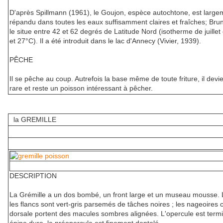
D'après Spillmann (1961), le Goujon, espèce autochtone, est large
répandu dans toutes les eaux suffisamment claires et fraîches; Bru
le situe entre 42 et 62 degrés de Latitude Nord (isotherme de juillet
et 27°C). Il a été introduit dans le lac d'Annecy (Vivier, 1939).
PÊCHE
Il se pêche au coup. Autrefois la base même de toute friture, il devi
rare et reste un poisson intéressant à pêcher.
la GREMILLE
DESCRIPTION
La Grémille a un dos bombé, un front large et un museau mousse. 
les flancs sont vert-gris parsemés de tâches noires ; les nageoires 
dorsale portent des macules sombres alignées. L'opercule est term