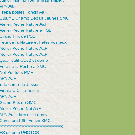
unior Fishing Tour à Mas Thibert
APN AaF
Prepa postes Tonkin AaF
Qualif 1 Champ Départ Jeunes SMC
Atelier Pêche Nature AaF
Atelier Pêche Nature à PSL
Grand Prix de PSL
ête de la Nature et Fêtes vos jeux
Atelier Pêche Nature AaF
Atelier Pêche Nature AaF
ualificatif CDJ2 et demo
Fete de la Peche à SMC
Net Pontons PMR
APN AaF
utte contre la Jussie
Finale CDJ Tarascon
APN AaF
Grand Prix de SMC
Atelier Pêche Nat AaF
APN AaF dernier et anniv
Concours Fête votive SMC
*****************************************3
ES albums PHOTOS