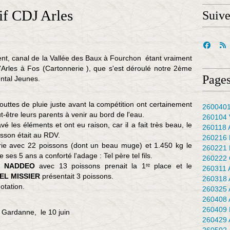
if CDJ Arles
Suiv
nt, canal de la Vallée des Baux à Fourchon étant vraiment
d'Arles à Fos (Cartonnerie ), que s'est déroulé notre 2ème
Pages
ntal Jeunes.
gouttes de pluie juste avant la compétition ont certainement
2600401
être leurs parents à venir au bord de l'eau.
260104 
vé les éléments et ont eu raison, car il a fait très beau, le
260118 
isson était au RDV.
260216 
rie avec 22 poissons (dont un beau muge) et 1.450 kg le
260221 
 ses 5 ans a conforté l'adage : Tel père tel fils.
260222 
RE NADDEO
avec 13 poissons prenait la 1ʳᵉ place et le
260311 
DEL MISSIER
présentait 3 poissons.
260318 
otation.
260325 
260408 
260409 
à Gardanne, le 10 juin
260429 