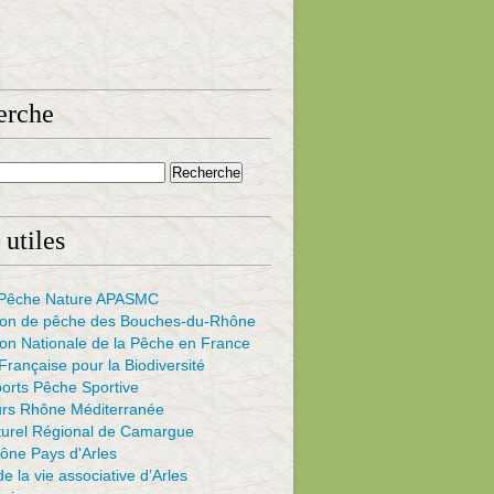
erche
 utiles
s Pêche Nature APASMC
ion de pêche des Bouches-du-Rhône
on Nationale de la Pêche en France
rançaise pour la Biodiversité
ports Pêche Sportive
urs Rhône Méditerranée
turel Régional de Camargue
ône Pays d'Arles
e la vie associative d’Arles