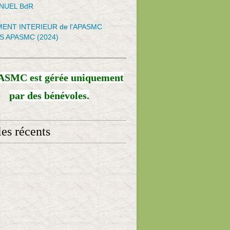
NNUEL BdR
ENT INTERIEUR de l'APASMC
S APASMC (2024)
ASMC est gérée uniquement
par des bénévoles.
les récents