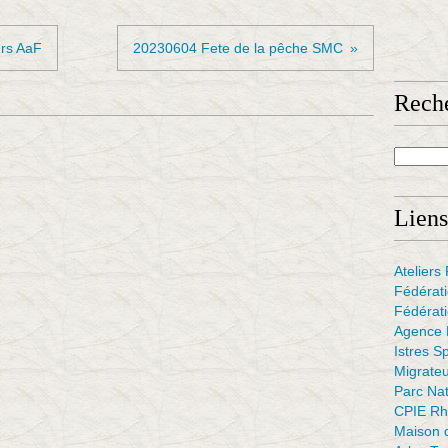
rs AaF
20230604 Fete de la pêche SMC
Rech
Liens
Atelier
Fédérat
Fédérati
Agence F
Istres S
Migrate
Parc Na
CPIE Rh
Maison d