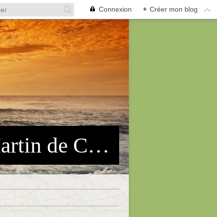
Connexion
+
Créer mon blog
Association des Pêcheurs Arles-St Martin de Crau (APASMC)