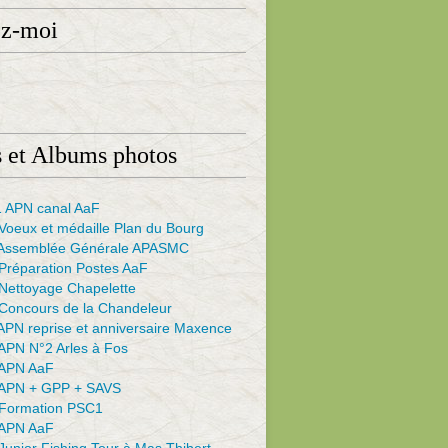
ez-moi
 et Albums photos
 APN canal AaF
Voeux et médaille Plan du Bourg
Assemblée Générale APASMC
Préparation Postes AaF
Nettoyage Chapelette
Concours de la Chandeleur
APN reprise et anniversaire Maxence
APN N°2 Arles à Fos
APN AaF
APN + GPP + SAVS
Formation PSC1
APN AaF