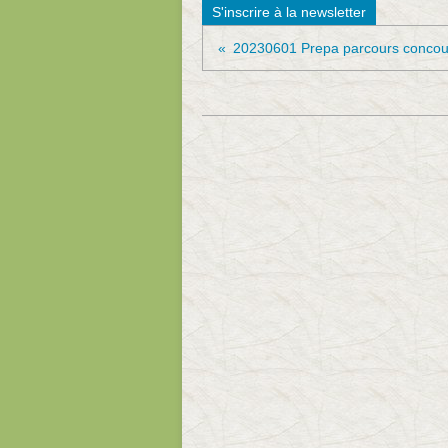
S'inscrire à la newsletter
20230601 Prepa parcours concou