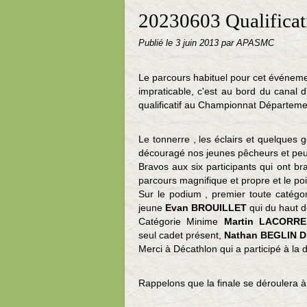
20230603 Qualificat
Publié le
3 juin 2013
par APASMC
Le parcours habituel pour cet événeme
impraticable, c'est au bord du canal 
qualificatif au Championnat Départeme
Le tonnerre , les éclairs et quelques 
découragé nos jeunes pêcheurs et peut-
Bravos aux six participants qui ont bra
parcours magnifique et propre et le po
Sur le podium , premier toute catégo
jeune
Evan BROUILLET
qui du haut de
Catégorie Minime
Martin LACOR
seul cadet présent,
Nathan BEGLIN 
Merci à Décathlon qui a participé à la d
Rappelons que la finale se déroulera 