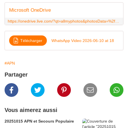
Microsoft OneDrive
https://onedrive.live.com/?qt=allmyphotos&photosData=%2fshare%2fE58DA7894B8601FA!s160a73a173c045c88862c80a0eb4b569%3fithint%3dvideo%26e%3dhBh9ja%26migratedtospo%3dtrue&cid=E58DA7894B8601FA&id=E58DA7894B8601FA!s160a73a173c045c88862c80a0eb4b569&redeem=aHR0cHM6Ly8xZHJ2Lm1zL3YvYy9lNThkYTc4OTRiODYwMWZhL0lRQ2hjd29Xd0hQSVJZaGl5QW9PdExWcEFmYzFKWHJwNk5mbkRncnc3WklIX3JVP2U9aEJoOWph
Télécharger
WhatsApp Video 2026-06-10 at 18
#APN
Partager
Vous aimerez aussi
20251015 APN et Secours Populaire