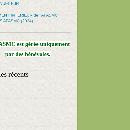
NNUEL BdR
ENT INTERIEUR de l'APASMC
S APASMC (2024)
ASMC est gérée uniquement
par des bénévoles.
les récents