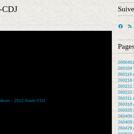
e-CDJ
Suiv
Pages
2600401
260104 
260118 
260216 
260221 
260222 
260311 
260318 
260325 
260408 
260409 
260429 