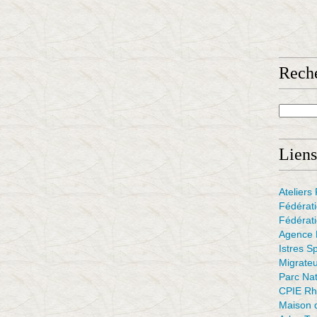
Rech
Liens
Atelier
Fédérat
Fédérati
Agence F
Istres S
Migrate
Parc Na
CPIE Rh
Maison d