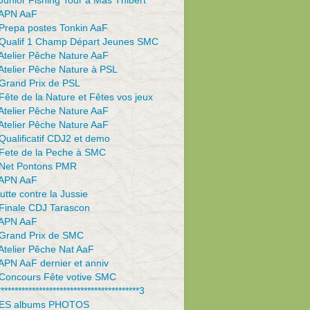
unior Fishing Tour à Mas Thibert
APN AaF
Prepa postes Tonkin AaF
Qualif 1 Champ Départ Jeunes SMC
Atelier Pêche Nature AaF
Atelier Pêche Nature à PSL
Grand Prix de PSL
ête de la Nature et Fêtes vos jeux
Atelier Pêche Nature AaF
Atelier Pêche Nature AaF
ualificatif CDJ2 et demo
Fete de la Peche à SMC
Net Pontons PMR
APN AaF
utte contre la Jussie
Finale CDJ Tarascon
APN AaF
Grand Prix de SMC
Atelier Pêche Nat AaF
APN AaF dernier et anniv
Concours Fête votive SMC
*****************************************3
ES albums PHOTOS