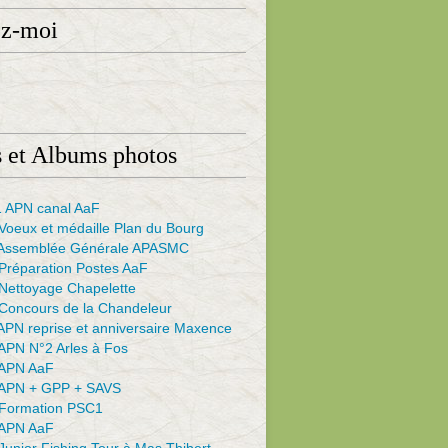
ez-moi
 et Albums photos
 APN canal AaF
Voeux et médaille Plan du Bourg
Assemblée Générale APASMC
Préparation Postes AaF
Nettoyage Chapelette
Concours de la Chandeleur
APN reprise et anniversaire Maxence
APN N°2 Arles à Fos
APN AaF
APN + GPP + SAVS
Formation PSC1
APN AaF