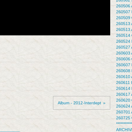
260502 J
260506 
260507 
260509 
260513 
260513 
260514 
260524 F
260527 
260603 
260606 Q
260607 
260608 
260610 
260611 l
260614 
260617 
260620 
Album - 2012-Interdept
260624 
260701 
260725 
**********
ARCHIV