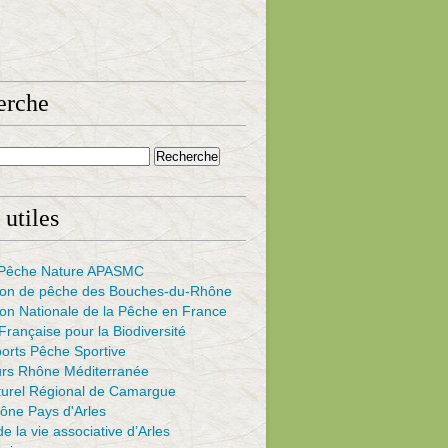
erche
 utiles
s Pêche Nature APASMC
ion de pêche des Bouches-du-Rhône
on Nationale de la Pêche en France
rançaise pour la Biodiversité
ports Pêche Sportive
urs Rhône Méditerranée
turel Régional de Camargue
ône Pays d'Arles
e la vie associative d’Arles