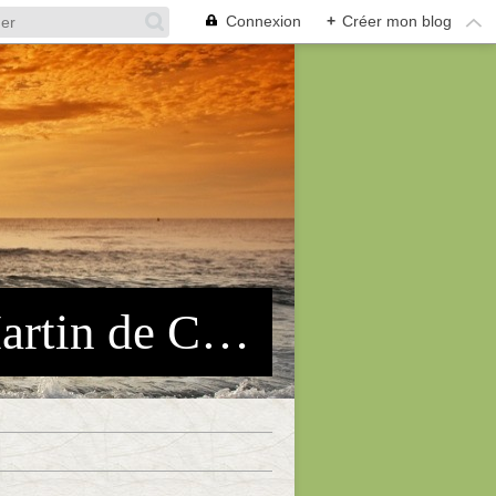
Connexion
+
Créer mon blog
Association des Pêcheurs Arles-St Martin de Crau (APASMC)