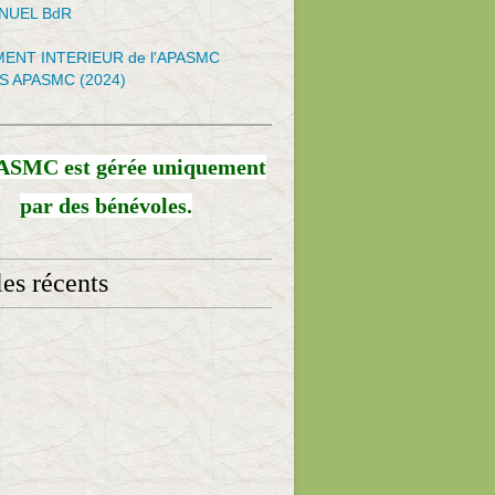
NNUEL BdR
ENT INTERIEUR de l'APASMC
S APASMC (2024)
ASMC est gérée uniquement
par des bénévoles.
les récents