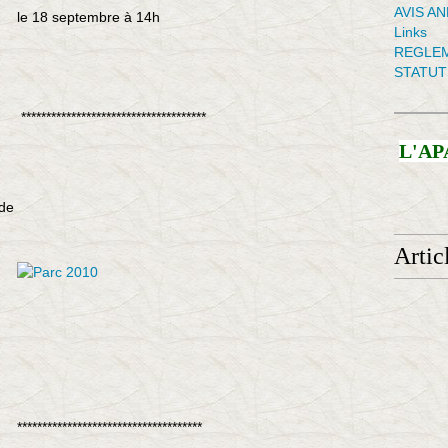
AVIS A
le 18 septembre à 14h
Links
REGLEM
STATUT
*************************************
L'AP
 de
Artic
*************************************