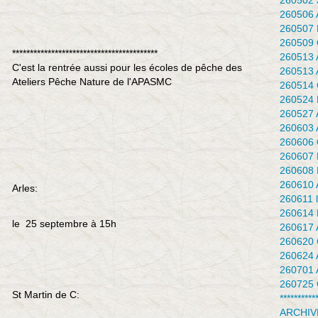
260502 J
260506 
260507 
260509 
*****************************************
260513 
C'est la rentrée aussi pour les écoles de pêche des
260513 
Ateliers Pêche Nature de l'APASMC
260514 
260524 F
260527 
260603 
260606 Q
260607 
260608 
260610 
Arles:
260611 l
260614 
le 25 septembre à 15h
260617 
260620 
260624 
260701 
260725 
St Martin de C:
**********
ARCHIV