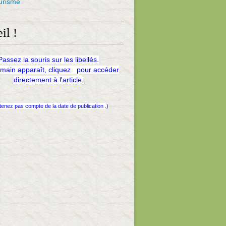
urisme
il !
Passez la souris sur les libellés.
 main apparaît, cliquez pour accéder
directement à l'article
.
tenez pas compte de la date de publication .)