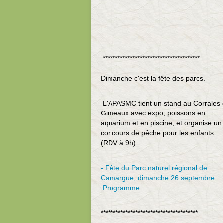
***************************************
Dimanche c'est la fête des parcs.
L'APASMC tient un stand au Corrales
Gimeaux avec expo, poissons en
aquarium et en piscine, et organise un
concours de pêche pour les enfants
(RDV à 9h)
- Fête du Parc naturel régional de
Camargue, dimanche 26 septembre
:Programme
***************************************