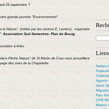
medi 25 septembre
?
otre grande journée "Environnement"
Rech
s la Nature". (initiée par les centres E. Leclerc), organisée
l'
Association Sud Semestres- Plan du Bourg.
ociation à Arles .
Liens
Ateliers Pêche Nature" de St Martin de Crau vous accueillera
age des rives de la Chapelette.
Atelier
Fédérat
Fédérati
Agence F
Istres S
Migrate
Parc Na
CPIE Rh
Maison d