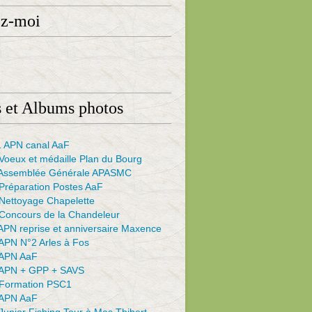
ez-moi
 et Albums photos
 APN canal AaF
Voeux et médaille Plan du Bourg
Assemblée Générale APASMC
Préparation Postes AaF
Nettoyage Chapelette
Concours de la Chandeleur
APN reprise et anniversaire Maxence
APN N°2 Arles à Fos
APN AaF
APN + GPP + SAVS
Formation PSC1
APN AaF