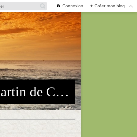
Connexion
+
Créer mon blog
Association des Pêcheurs Arles-St Martin de Crau (APASMC)