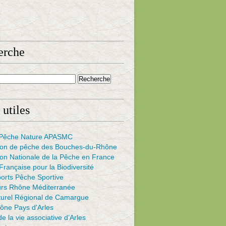
erche
 utiles
s Pêche Nature APASMC
ion de pêche des Bouches-du-Rhône
on Nationale de la Pêche en France
rançaise pour la Biodiversité
ports Pêche Sportive
urs Rhône Méditerranée
turel Régional de Camargue
ône Pays d'Arles
e la vie associative d’Arles