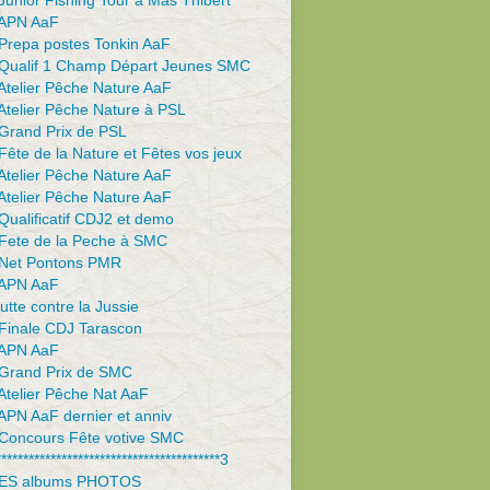
unior Fishing Tour à Mas Thibert
APN AaF
Prepa postes Tonkin AaF
Qualif 1 Champ Départ Jeunes SMC
Atelier Pêche Nature AaF
Atelier Pêche Nature à PSL
Grand Prix de PSL
ête de la Nature et Fêtes vos jeux
Atelier Pêche Nature AaF
Atelier Pêche Nature AaF
ualificatif CDJ2 et demo
Fete de la Peche à SMC
Net Pontons PMR
APN AaF
utte contre la Jussie
Finale CDJ Tarascon
APN AaF
Grand Prix de SMC
Atelier Pêche Nat AaF
APN AaF dernier et anniv
Concours Fête votive SMC
*****************************************3
ES albums PHOTOS