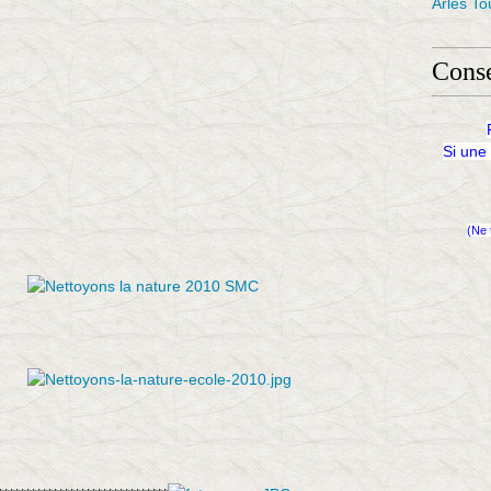
Arles To
Conse
Si une
(Ne 