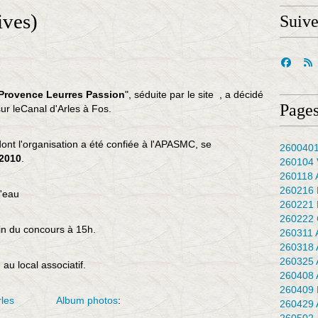
ives)
Suiv
Provence Leurres Passion
", séduite par le site , a décidé
Pages
sur leCanal d'Arles à Fos.
nt l'organisation a été confiée à l'APASMC, se
2600401
2010
.
260104 
260118 
260216 
l'eau
260221 
260222 
n du concours à 15h.
260311 
260318 
260325 
u local associatif.
260408 
260409 
rles
Album photos
:
260429 