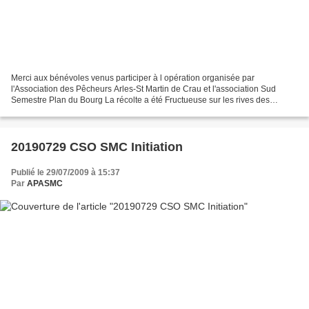
Merci aux bénévoles venus participer à l opération organisée par
l'Association des Pêcheurs Arles-St Martin de Crau et l'association Sud
Semestre Plan du Bourg La récolte a été Fructueuse sur les rives des
canaux d'Arles à Fos (de la mise à l'eau au pont...
20190729 CSO SMC Initiation
Publié le 29/07/2009 à 15:37
Par
APASMC