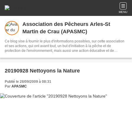
MENU
Association des Pêcheurs Arles-St
Martin de Crau (APASMC)
Ce blog vise à fournir le plus d'informations possibles, sur cette association
et ses actions, qui ont avant tout, un but d'initiation à la pêche et de
protection de l'environnement, mais aussi une action éducative et de
citoyenneté, une gestion du milieu piscicole ainsi qu'une surveillance du
respect de la loi avec ses gardes particuliers, et l'organisation de concours
de pêche. Création & gestion du blog: Julien & Alain GONDAT
20190928 Nettoyons la Nature
Publié le 28/09/2009 à 08:31
Par
APASMC