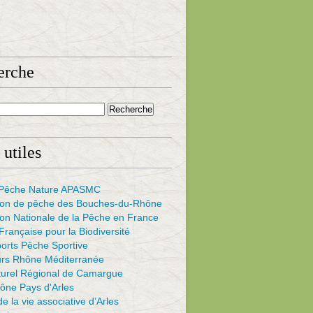
erche
 utiles
s Pêche Nature APASMC
ion de pêche des Bouches-du-Rhône
on Nationale de la Pêche en France
rançaise pour la Biodiversité
ports Pêche Sportive
urs Rhône Méditerranée
turel Régional de Camargue
ône Pays d'Arles
e la vie associative d’Arles