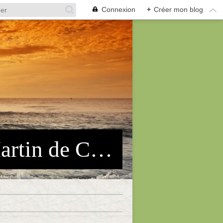
Connexion
+
Créer mon blog
Association des Pêcheurs Arles-St Martin de Crau (APASMC)