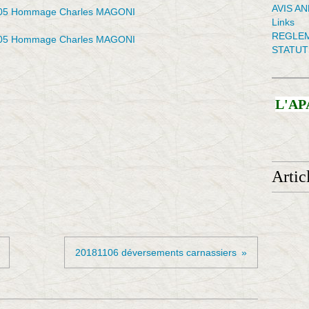
AVIS A
Links
REGLEM
STATUT
L'AP
Artic
20181106 déversements carnassiers