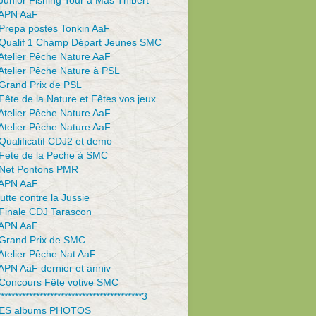
unior Fishing Tour à Mas Thibert
APN AaF
Prepa postes Tonkin AaF
Qualif 1 Champ Départ Jeunes SMC
Atelier Pêche Nature AaF
Atelier Pêche Nature à PSL
Grand Prix de PSL
ête de la Nature et Fêtes vos jeux
Atelier Pêche Nature AaF
Atelier Pêche Nature AaF
ualificatif CDJ2 et demo
Fete de la Peche à SMC
Net Pontons PMR
APN AaF
utte contre la Jussie
Finale CDJ Tarascon
APN AaF
Grand Prix de SMC
Atelier Pêche Nat AaF
APN AaF dernier et anniv
Concours Fête votive SMC
*****************************************3
ES albums PHOTOS