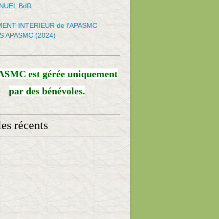
NNUEL BdR
ENT INTERIEUR de l'APASMC
S APASMC (2024)
ASMC est gérée uniquement
par des bénévoles.
les récents