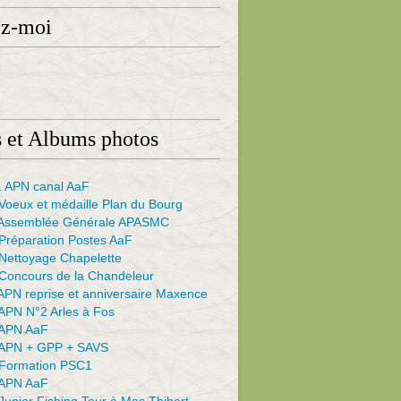
ez-moi
 et Albums photos
 APN canal AaF
Voeux et médaille Plan du Bourg
Assemblée Générale APASMC
Préparation Postes AaF
Nettoyage Chapelette
Concours de la Chandeleur
APN reprise et anniversaire Maxence
APN N°2 Arles à Fos
APN AaF
APN + GPP + SAVS
Formation PSC1
APN AaF