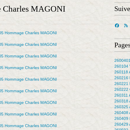
 Charles MAGONI
Suiv
Pages
2600401
260104 
260118 
260216 
260221 
260222 
260311 
260318 
260325 
260408 
260409 
260429 