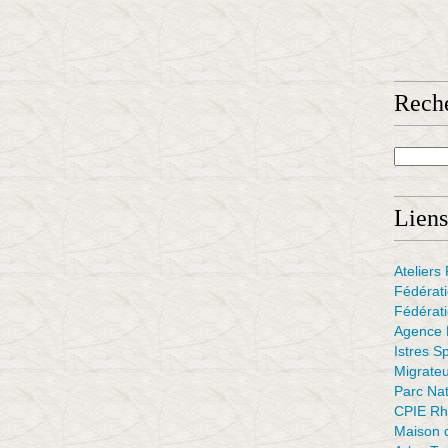
Rech
Liens
Atelier
Fédérat
Fédérati
Agence F
Istres S
Migrate
Parc Na
CPIE Rh
Maison d