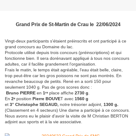
Grand Prix de St-Martin de Crau le 22/06/2024
Vingt-deux participants s'étaient préinscrits et ont participé à ce
grand concours au Domaine du lac.
Protocole utilisé depuis trois concours (préinscriptions) et qui
fonctionne bien. Il sera dorénavant appliqué à tous nos concours
adultes, car il facilite grandement l'organisation.
Frais le matin, le temps était agréable, l'eau était belle, claire,
trop peut-être car les gros poissons ne sont pas montrés. En
revanche beaucoup de petits. René en a sorti 150 pour
seulement 1040 g. Pas de gros scores donc :
Bruno PIERRE
en
1ʳᵉ
place affiche
2730 g
.
En
2ᵉ
position
Pierre BOUVE
T avec
1560 g
et
3°
Christophe SEGAUD,
notre trésorier adjoint,
1300 g.
(Classement en 4 secteurs) Une dame a participé à ce concours.
Nous avons eu le plaisir d'avoir la visite de M Christian BERTON
adjoint aux sports et à la vie associative.