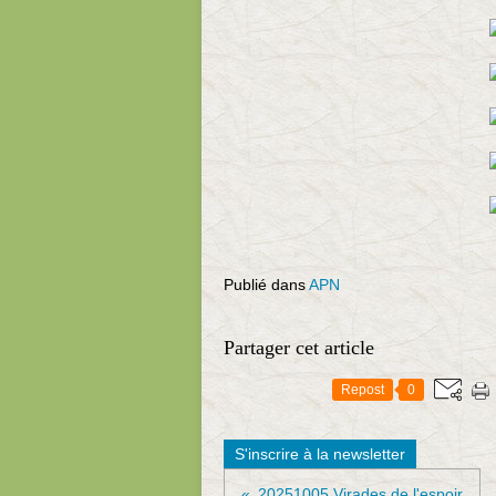
Publié dans
APN
Partager cet article
Repost
0
S'inscrire à la newsletter
20251005 Virades de l'espoir