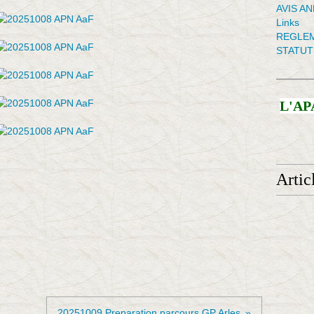
AVIS A
Links
REGLEM
STATUT
L'AP
Artic
20251009 Preparation parcours GP Arles