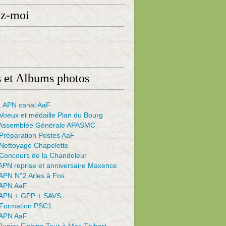
ez-moi
 et Albums photos
 APN canal AaF
Voeux et médaille Plan du Bourg
Assemblée Générale APASMC
Préparation Postes AaF
Nettoyage Chapelette
Concours de la Chandeleur
APN reprise et anniversaire Maxence
APN N°2 Arles à Fos
APN AaF
APN + GPP + SAVS
Formation PSC1
APN AaF