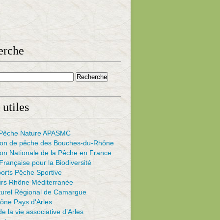
erche
 utiles
s Pêche Nature APASMC
ion de pêche des Bouches-du-Rhône
on Nationale de la Pêche en France
rançaise pour la Biodiversité
ports Pêche Sportive
urs Rhône Méditerranée
turel Régional de Camargue
ône Pays d'Arles
e la vie associative d’Arles