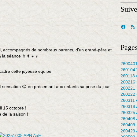
Suiv
Pages
ui, accompagnés de nombreux parents, d'un grand-père et
 la séance 👨‍👩‍👧‍👦
2600401
260104 
cadré cette joyeuse équipe.
260118 
260216 
t sensation 😍 en présentant aux enfants sa prise du jour :
260221 
260222 
260311 
260318 
i 15 octobre !
260325 
de la saison !
260408 
260409 
260429 