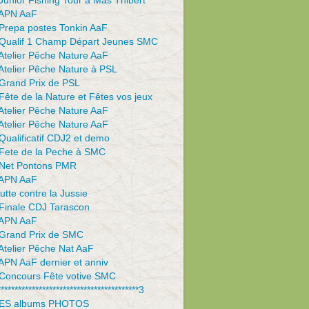
unior Fishing Tour à Mas Thibert
APN AaF
Prepa postes Tonkin AaF
Qualif 1 Champ Départ Jeunes SMC
Atelier Pêche Nature AaF
Atelier Pêche Nature à PSL
Grand Prix de PSL
ête de la Nature et Fêtes vos jeux
Atelier Pêche Nature AaF
Atelier Pêche Nature AaF
ualificatif CDJ2 et demo
Fete de la Peche à SMC
Net Pontons PMR
APN AaF
utte contre la Jussie
Finale CDJ Tarascon
APN AaF
Grand Prix de SMC
Atelier Pêche Nat AaF
APN AaF dernier et anniv
Concours Fête votive SMC
*****************************************3
ES albums PHOTOS