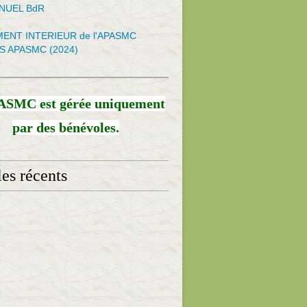
NNUEL BdR
ENT INTERIEUR de l'APASMC
S APASMC (2024)
ASMC est gérée uniquement
par des bénévoles.
les récents