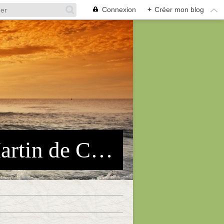
Connexion
+
Créer mon blog
Association des Pêcheurs Arles-St Martin de Crau (APASMC)