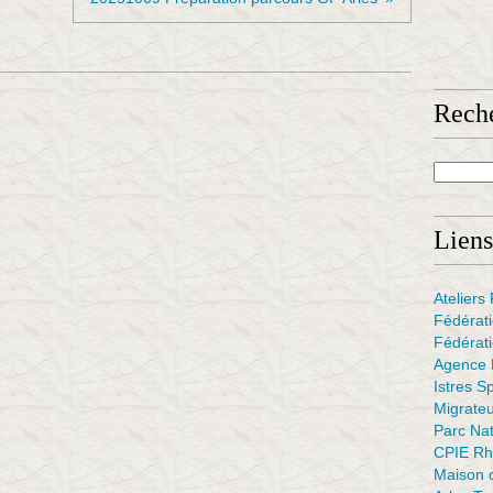
Rech
Liens
Atelier
Fédérat
Fédérati
Agence F
Istres S
Migrate
Parc Na
CPIE Rh
Maison d