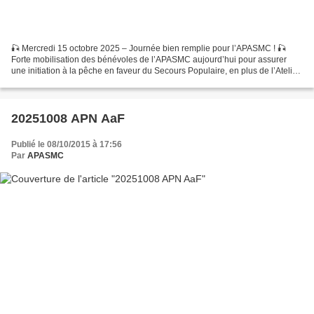
🎣 Mercredi 15 octobre 2025 – Journée bien remplie pour l’APASMC ! 🎣
Forte mobilisation des bénévoles de l’APASMC aujourd’hui pour assurer
une initiation à la pêche en faveur du Secours Populaire, en plus de l’Atelier
Pêche Nature habituel 👏 🌤La météo...
20251008 APN AaF
Publié le 08/10/2015 à 17:56
Par
APASMC