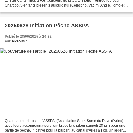
17h au Canal Arles à Fos (parcours de la Cartonnerie – entrée rue Jean
Charcot). 5 enfants présents aujourd'hui (Celestino, Vadim, Angie, Tomo et
Martin) et des poissons nombreux...
20250628 Initiation Pêche ASSPA
Publié le 28/06/2015 à 20:32
Par
APASMC
Quatorze membres de l'ASSPA, (Association Sport Santé du Pays d'Arles),
avec leurs accompagnateurs, ont bravé la chaleur samedi 28 juin pour une
partie de pêche, initiative pour la plupart, au canal d'Arles à Fos. Un léger