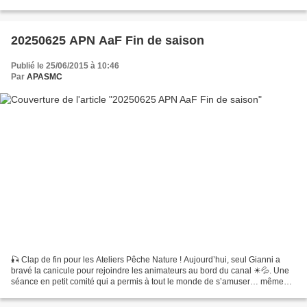
vent a rendu supportable ce...
20250625 APN AaF Fin de saison
Publié le 25/06/2015 à 10:46
Par
APASMC
🎣 Clap de fin pour les Ateliers Pêche Nature ! Aujourd’hui, seul Gianni a
bravé la canicule pour rejoindre les animateurs au bord du canal ☀💦. Une
séance en petit comité qui a permis à tout le monde de s’amuser… même
les grands ! 😄🐟 Merci à tous les jeunes...