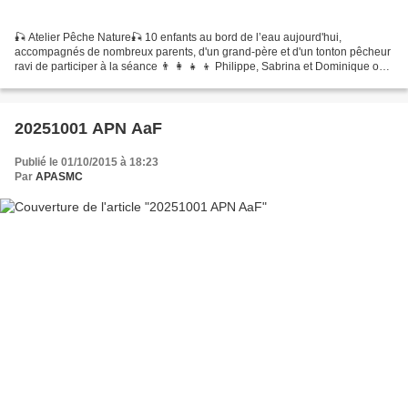
🎣 Atelier Pêche Nature🎣 10 enfants au bord de l’eau aujourd'hui,
accompagnés de nombreux parents, d'un grand-père et d'un tonton pêcheur
ravi de participer à la séance 👨 👩 👧 👦 Philippe, Sabrina et Dominique ont
encadré cette joyeuse équipe. Le Trésorier...
20251001 APN AaF
Publié le 01/10/2015 à 18:23
Par
APASMC