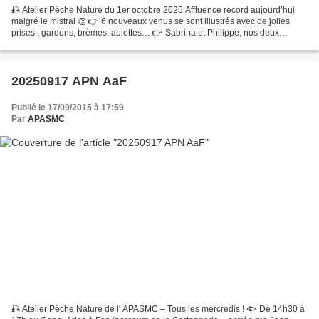
🎣 Atelier Pêche Nature du 1er octobre 2025 Affluence record aujourd’hui
malgré le mistral 👏 👉 6 nouveaux venus se sont illustrés avec de jolies
prises : gardons, brèmes, ablettes… 👉 Sabrina et Philippe, nos deux
animateurs, ont partagé leurs astuces pour...
20250917 APN AaF
Publié le 17/09/2015 à 17:59
Par
APASMC
🎣 Atelier Pêche Nature de l' APASMC – Tous les mercredis ! 🐟 De 14h30 à