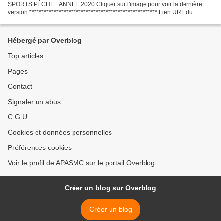
SPORTS PÊCHE : ANNEE 2020 Cliquer sur l'image pour voir la dernière
version **************************************************** Lien URL du
dossier des résultats et de la liste d’inscription
**************************************************** Navigation...
Hébergé par Overblog
Top articles
Pages
Contact
Signaler un abus
C.G.U.
Cookies et données personnelles
Préférences cookies
Voir le profil de APASMC sur le portail Overblog
Créer un blog sur Overblog
Créer un blog