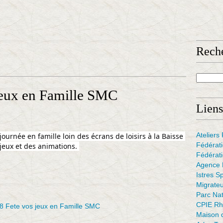
Rech
jeux en Famille SMC
Liens
Atelier
ournée en famille loin des écrans de loisirs à la Bai
sse 
Fédérat
jeux et des animations. 
Fédérati
Agence F
Istres S
Migrate
Parc Na
CPIE Rh
Maison d