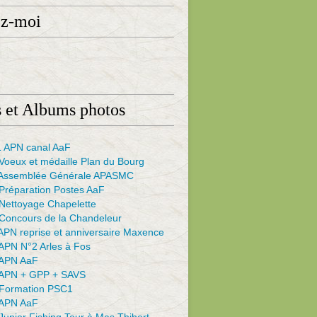
ez-moi
 et Albums photos
 APN canal AaF
Voeux et médaille Plan du Bourg
Assemblée Générale APASMC
Préparation Postes AaF
Nettoyage Chapelette
Concours de la Chandeleur
APN reprise et anniversaire Maxence
APN N°2 Arles à Fos
APN AaF
APN + GPP + SAVS
Formation PSC1
APN AaF