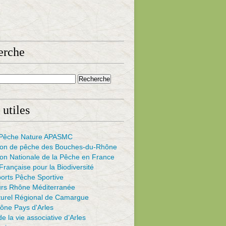
erche
 utiles
s Pêche Nature APASMC
ion de pêche des Bouches-du-Rhône
on Nationale de la Pêche en France
rançaise pour la Biodiversité
ports Pêche Sportive
urs Rhône Méditerranée
turel Régional de Camargue
ône Pays d'Arles
e la vie associative d’Arles