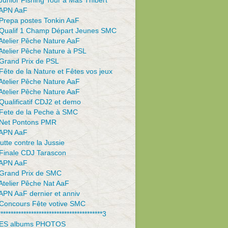
unior Fishing Tour à Mas Thibert
APN AaF
Prepa postes Tonkin AaF
Qualif 1 Champ Départ Jeunes SMC
Atelier Pêche Nature AaF
Atelier Pêche Nature à PSL
Grand Prix de PSL
ête de la Nature et Fêtes vos jeux
Atelier Pêche Nature AaF
Atelier Pêche Nature AaF
ualificatif CDJ2 et demo
Fete de la Peche à SMC
Net Pontons PMR
APN AaF
utte contre la Jussie
Finale CDJ Tarascon
APN AaF
Grand Prix de SMC
Atelier Pêche Nat AaF
APN AaF dernier et anniv
Concours Fête votive SMC
*****************************************3
ES albums PHOTOS