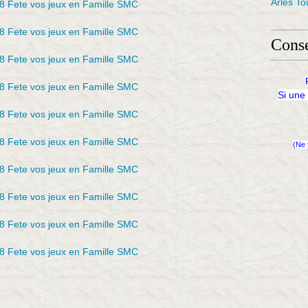
Arles To
Conse
Si une
(Ne 