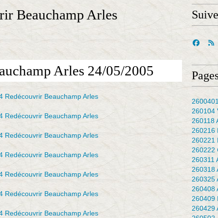
ir Beauchamp Arles
Suiv
auchamp Arles 24/05/2005
Pages
2600401
260104 
260118 
260216 
260221 
260222 
260311 
260318 
260325 
260408 
260409 
260429 