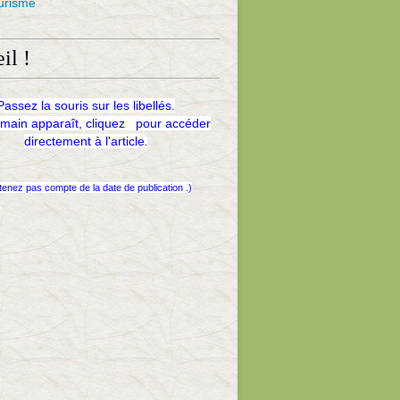
urisme
il !
Passez la souris sur les libellés.
 main apparaît, cliquez pour accéder
directement à l'article
.
tenez pas compte de la date de publication .)