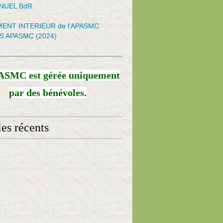
NNUEL BdR
ENT INTERIEUR de l'APASMC
S APASMC (2024)
ASMC est gérée uniquement
par des bénévoles.
les récents