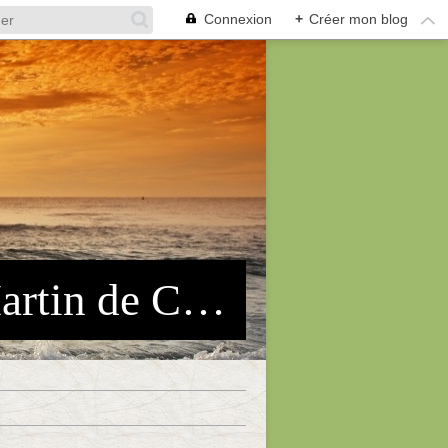
Connexion
+
Créer mon blog
Association des Pêcheurs Arles-St Martin de Crau (APASMC)